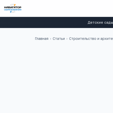
Детские сад
Главная
›
Статьи
›
Строительство и архит
37
5
учебных заведений
ЕГЭ-предметов