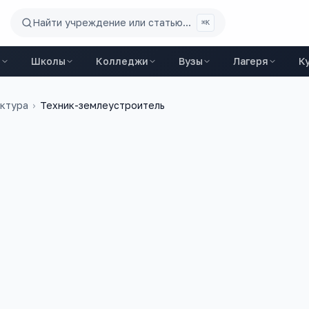
Найти учреждение или статью...
⌘K
ы
Школы
Колледжи
Вузы
Лагеря
К
ектура
›
Техник-землеустроитель