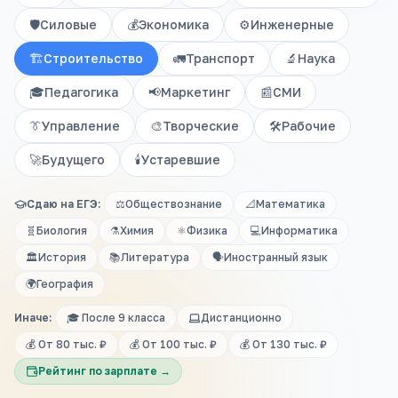
🛡️
Силовые
💰
Экономика
⚙️
Инженерные
🏗️
Строительство
🚛
Транспорт
🔬
Наука
🎓
Педагогика
📢
Маркетинг
📰
СМИ
👔
Управление
🎨
Творческие
🛠️
Рабочие
🚀
Будущего
🕯️
Устаревшие
Сдаю на ЕГЭ:
⚖️
Обществознание
📐
Математика
🧬
Биология
⚗️
Химия
⚛️
Физика
💻
Информатика
🏛️
История
📚
Литература
🗣️
Иностранный язык
🌍
География
Иначе:
🎓 После 9 класса
Дистанционно
💰 От 80 тыс. ₽
💰 От 100 тыс. ₽
💰 От 130 тыс. ₽
Рейтинг по зарплате →