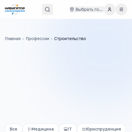
Выбрать город
Главная
›
Профессии
›
Строительство
Все
🩺
Медицина
💻
IT
⚖️
Юриспруденция