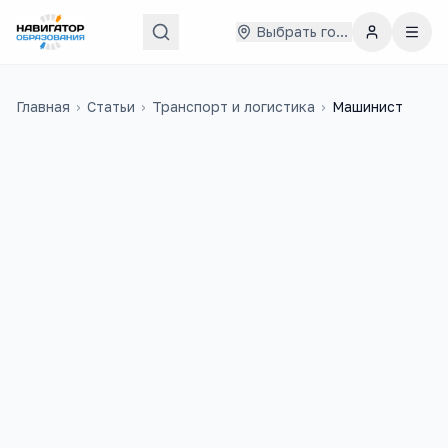
Выбрать город
Главная
›
Статьи
›
Транспорт и логистика
›
Машинист
61 000
₽
10
медиана в
России
учебных заведений
13 000
+
3
вакансий на trudvsem
ЕГЭ-предмета