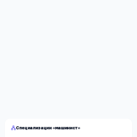
Я согласен(а) на обработку моих персональных данных и
публикацию
комментария
после модерации в соответствии
с
Политикой конфиденциальности
.
Отправить
Специализации «машинист»