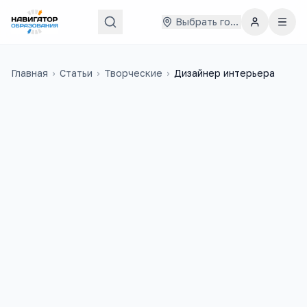
Выбрать город
Главная
›
Статьи
›
Творческие
›
Дизайнер интерьера
91
4
учебных заведений
ЕГЭ-предмета