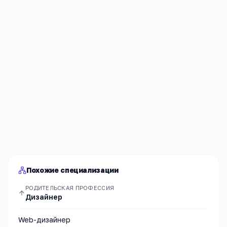
Я согласен(а) на обработку моих персональных данных и
публикацию
комментария
после модерации в соответствии
с
Политикой конфиденциальности
.
Отправить
Похожие специализации
РОДИТЕЛЬСКАЯ ПРОФЕССИЯ
Дизайнер
Web-дизайнер