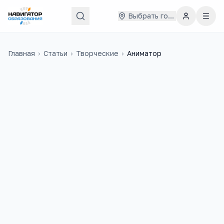
Выбрать город
Главная
›
Статьи
›
Творческие
›
Аниматор
30 000
₽
46
медиана в
России
учебных заведений
4
ЕГЭ-предмета