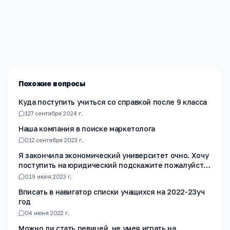
Редакция «Навигатор Образования»
Мы помогаем родителям и абитуриентам найти
лучшие образовательные учреждения России. Все
материалы проверены экспертами.
Похожие вопросы
Куда поступить учиться со справкой после 9 класса
1
27 сентября 2024 г.
Наша компания в поиске маркетолога
0
12 сентября 2023 г.
Я закончила экономический университет очно. Хочу
поступить на юридический подскажите пожалуйста
на какой факультет лучше подать документы?
0
19 июля 2023 г.
Вписать в навигатор списки учащихся на 2022-23уч
год
0
4 июня 2022 г.
Можно ли стать певицей, не умея играть на