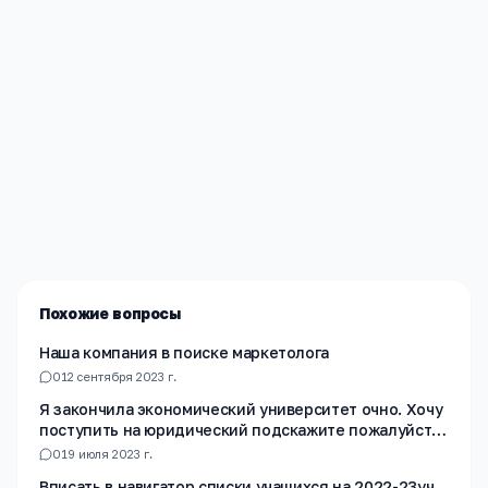
Редакция «Навигатор Образования»
Мы помогаем родителям и абитуриентам найти
лучшие образовательные учреждения России. Все
материалы проверены экспертами.
Похожие вопросы
Наша компания в поиске маркетолога
0
12 сентября 2023 г.
Я закончила экономический университет очно. Хочу
поступить на юридический подскажите пожалуйста
на какой факультет лучше подать документы?
0
19 июля 2023 г.
Вписать в навигатор списки учащихся на 2022-23уч