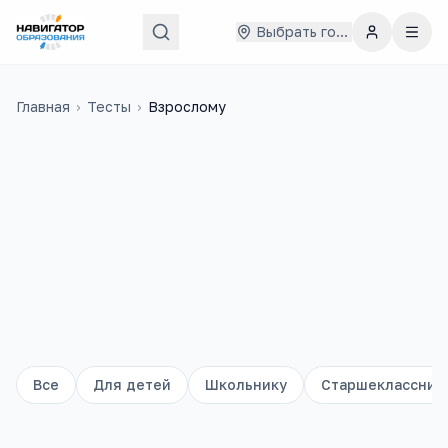
Выбрать город
Главная
›
Тесты
›
Взрослому
Все
Для детей
Школьнику
Старшеклассник