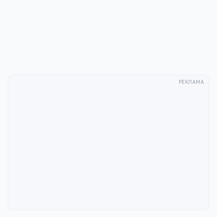
публикацию
комментария
после модерации в соответствии
с
Политикой конфиденциальности
.
Отправить
РЕКЛАМА