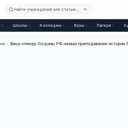
Найти учреждение или статью...
⌘K
ы
Школы
Колледжи
Вузы
Лагеря
К
зии
›
Вице-спикер Госдумы РФ назвал преподавание истории 