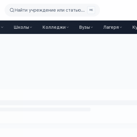
Найти учреждение или статью...
⌘K
ы
Школы
Колледжи
Вузы
Лагеря
К