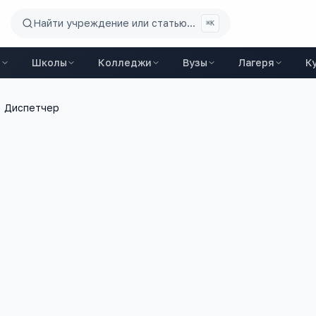
Найти учреждение или статью...
⌘K
ы
Школы
Колледжи
Вузы
Лагеря
К
Диспетчер
2 400
+
3
ий
вакансий на trudvsem
ЕГЭ-предмета