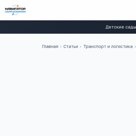
Детские сад
Главная
›
Статьи
›
Транспорт и логистика
›
48 000
₽
32
медиана в
России
учебных заведен