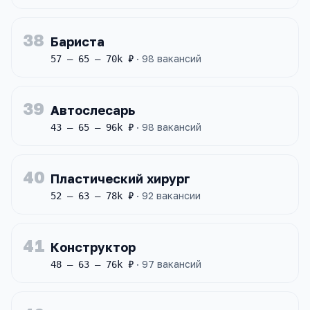
38
Бариста
·
98
вакансий
57 — 65 — 70k ₽
39
Автослесарь
·
98
вакансий
43 — 65 — 96k ₽
40
Пластический хирург
·
92
вакансии
52 — 63 — 78k ₽
41
Конструктор
·
97
вакансий
48 — 63 — 76k ₽