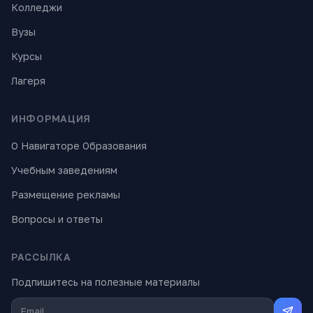
Колледжи
Вузы
Курсы
Лагеря
ИНФОРМАЦИЯ
О Навигаторе Образования
Учебным заведениям
Размещение рекламы
Вопросы и ответы
РАССЫЛКА
Подпишитесь на полезные материалы