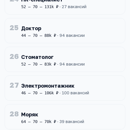
·
27
вакансий
52 — 70 — 131k ₽
25
Доктор
·
94
вакансии
44 — 70 — 88k ₽
26
Стоматолог
·
94
вакансии
52 — 70 — 83k ₽
27
Электромонтажник
·
100
вакансий
46 — 70 — 106k ₽
28
Моряк
·
39
вакансий
64 — 70 — 70k ₽