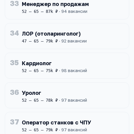
33
Менеджер по продажам
·
94
вакансии
52 — 65 — 87k ₽
34
ЛОР (отоларинголог)
·
92
вакансии
47 — 65 — 79k ₽
35
Кардиолог
·
98
вакансий
52 — 65 — 75k ₽
36
Уролог
·
97
вакансий
52 — 65 — 78k ₽
37
Оператор станков с ЧПУ
·
97
вакансий
52 — 65 — 79k ₽