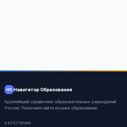
Я согласен(а) на обработку моих персональных данных и
публикацию
комментария
после модерации в соответствии
с
Политикой конфиденциальности
.
Отправить
Навигатор Образования
НО
Крупнейший справочник образовательных учреждений
России. Помогаем найти лучшее образование.
КАТЕГОРИИ