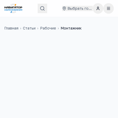
Выбрать город
Главная
›
Статьи
›
Рабочие
›
Монтажник
76 000
₽
30
медиана в
России
учебных заведений
3 000
+
вакансий на trudvsem