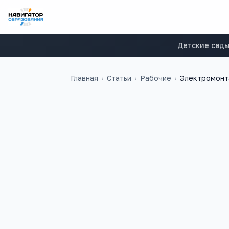
Детские сад
Главная
›
Статьи
›
Рабочие
›
Электромонт
70 000
₽
11
медиана в
России
учебных заведен