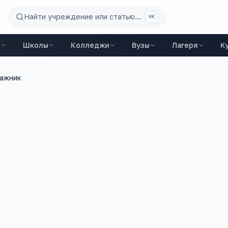
Найти учреждение или статью...
⌘K
ы
Школы
Колледжи
Вузы
Лагеря
К
ажник
1 200
+
ий
вакансий на trudvsem