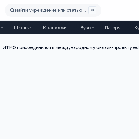
Найти учреждение или статью...
⌘K
ы
Школы
Колледжи
Вузы
Лагеря
К
›
ИТМО присоединился к международному онлайн-проекту ed