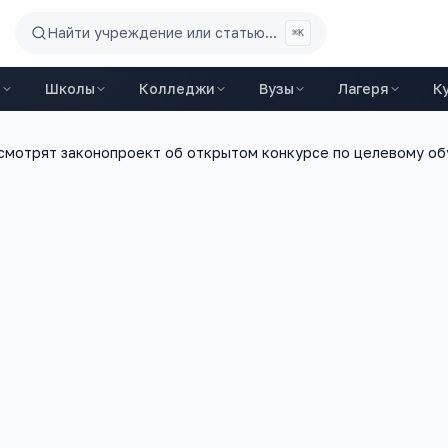
Найти учреждение или статью...
⌘K
ы
Школы
Колледжи
Вузы
Лагеря
К
смотрят законопроект об открытом конкурсе по целевому об