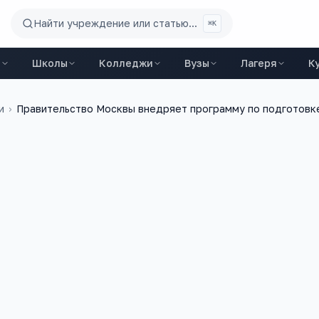
Найти учреждение или статью...
⌘K
ы
Школы
Колледжи
Вузы
Лагеря
К
и
›
Правительство Москвы внедряет программу по подготовк