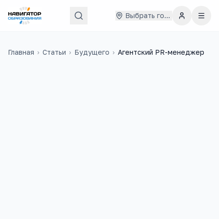
Выбрать город
Главная
›
Статьи
›
Будущего
›
Агентский PR-менеджер
148
6
учебных заведений
ЕГЭ-предметов