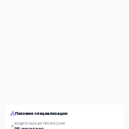
Я согласен(а) на обработку моих персональных данных и
публикацию
комментария
после модерации в соответствии
с
Политикой конфиденциальности
.
Отправить
Похожие специализации
РОДИТЕЛЬСКАЯ ПРОФЕССИЯ
PR-менеджер