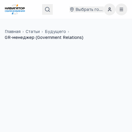
Выбрать город
Главная
›
Статьи
›
Будущего
›
GR-менеджер (Government Relations)
148
6
учебных заведений
ЕГЭ-предметов