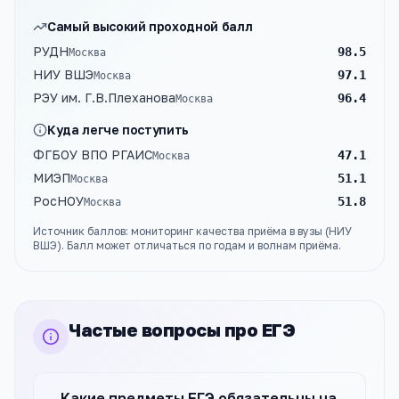
Самый высокий проходной балл
РУДН
98.5
Москва
НИУ ВШЭ
97.1
Москва
РЭУ им. Г.В.Плеханова
96.4
Москва
Куда легче поступить
ФГБОУ ВПО РГАИС
47.1
Москва
МИЭП
51.1
Москва
РосНОУ
51.8
Москва
Источник баллов: мониторинг качества приёма в вузы (НИУ
ВШЭ). Балл может отличаться по годам и волнам приёма.
Частые вопросы про ЕГЭ
Какие предметы ЕГЭ обязательны на