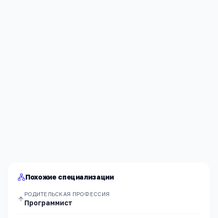
Я согласен(а) на обработку моих персональных данных и
публикацию
комментария
после модерации в соответствии
с
Политикой конфиденциальности
.
Отправить
Похожие специализации
РОДИТЕЛЬСКАЯ ПРОФЕССИЯ
Программист