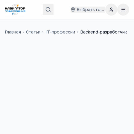
Выбрать город
Главная
›
Статьи
›
IT-профессии
›
Backend-разработчик
83
5
учебных заведений
ЕГЭ-предметов