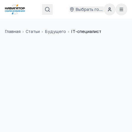
Выбрать город
Главная
›
Статьи
›
Будущего
›
IT-специалист
50 000
₽
108
медиана в
России
учебных заведений
10 300
+
5
вакансий на trudvsem
ЕГЭ-предметов