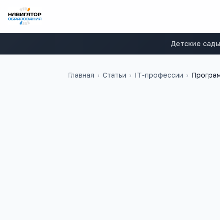
Детские сад
Главная
›
Статьи
›
IT-профессии
›
Програ
39 000
₽
83
медиана в
России
учебных заведен