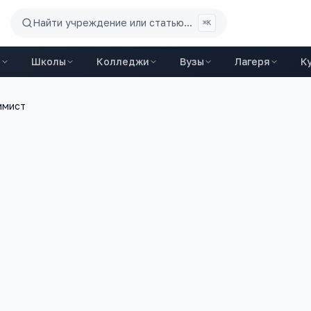
Найти учреждение или статью...
⌘K
ы
Школы
Колледжи
Вузы
Лагеря
К
ммист
2 500
+
5
ий
вакансий на trudvsem
ЕГЭ-предметов