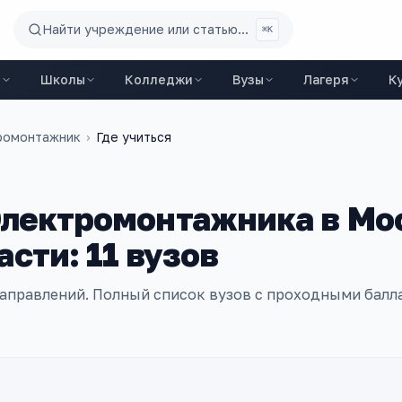
Найти учреждение или статью...
⌘K
ы
Школы
Колледжи
Вузы
Лагеря
К
ромонтажник
›
Где учиться
лектромонтажника
в
Мо
асти
:
11
вузов
аправлений
. Полный список вузов с проходными балл