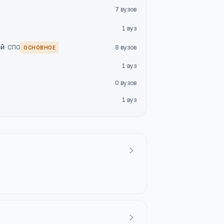
7
вузов
1
вуз
ий
·
СПО
8
вузов
ОСНОВНОЕ
1
вуз
0
вузов
1
вуз