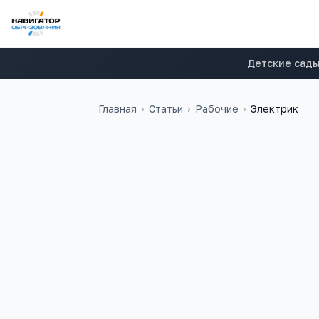
Детские сад
Главная
›
Статьи
›
Рабочие
›
Электрик
44 000
₽
40
медиана в
России
учебных заведен