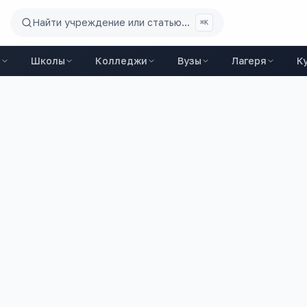
Найти учреждение или статью...
⌘K
ы
Школы
Колледжи
Вузы
Лагеря
К
4 400
+
3
ий
вакансий на trudvsem
ЕГЭ-предмета