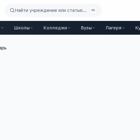
Найти учреждение или статью...
⌘K
ы
Школы
Колледжи
Вузы
Лагеря
К
арь
1 300
+
ий
вакансий на trudvsem