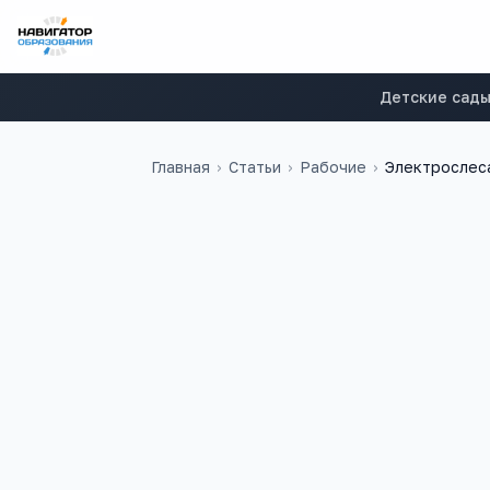
Детские сад
Главная
›
Статьи
›
Рабочие
›
Электрослес
59 000
₽
27
медиана в
России
учебных заведен