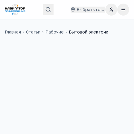
Выбрать город
Главная
›
Статьи
›
Рабочие
›
Бытовой электрик
40
3
учебных заведений
ЕГЭ-предмета