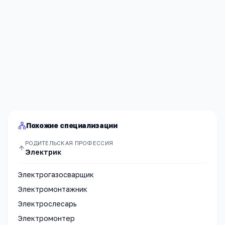
Я согласен(а) на обработку моих персональных данных и
публикацию
комментария
после модерации в соответствии
с
Политикой конфиденциальности
.
Отправить
Похожие специализации
РОДИТЕЛЬСКАЯ ПРОФЕССИЯ
Электрик
Электрогазосварщик
Электромонтажник
Электрослесарь
Электромонтер