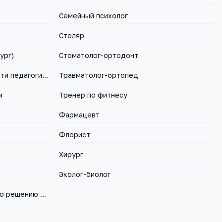
Семейный психолог
Столяр
ург)
Стоматолог-ортодонт
Тестолог (специалист в области педагогических измерений)
Травматолог-ортопед
м
Тренер по фитнесу
Фармацевт
Флорист
Хирург
Эколог-биолог
Trouble shooter: специалист по решению проблем