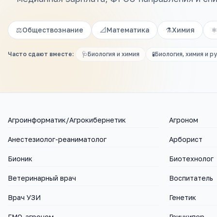
⚖️
Обществознание
📐
Математика
⚗️
Химия
⚛
Часто сдают вместе:
🩺
Биология и химия
🧪
Биология, химия и р
Агроинформатик/Агрокибернетик
Агроном
Анестезиолог-реаниматолог
Арборист
Бионик
Биотехнолог
Ветеринарный врач
Воспитатель
Врач УЗИ
Генетик
ГМО-агроном
Гринкипер