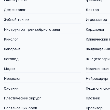
Дефектолог
Доктор
Зубной техник
Игромастер
Инструктор тренажёрного зала
Кардиолог
Кинолог
Клинический 
Лаборант
Ландшафтный
Логопед
ЛОР (отолари
Медик
Медицинская
Невролог
Нейрохирург
Охотник
Педагог-псих
Пластический хирург
Плотник
Постановщик боёв
Провизор