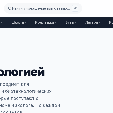
Найти учреждение или статью...
⌘K
ы
Школы
Колледжи
Вузы
Лагеря
К
ологией
 предмет для
 и биотехнологических
орые поступают с
нома и эколога. По каждой
сок вузов.