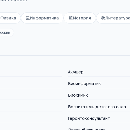
️
Физика
💻
Информатика
🏛️
История
📚
Литератур
усский
Акушер
Биоинформатик
Биохимик
Воспитатель детского сада
Геронтоконсультант
Детский психолог