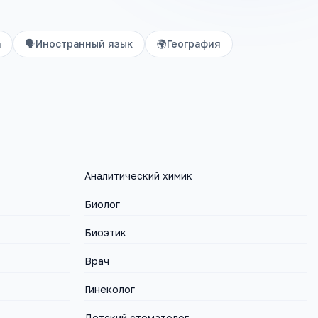
а
🗣️
Иностранный язык
🌍
География
Аналитический химик
Биолог
Биоэтик
Врач
Гинеколог
Детский стоматолог