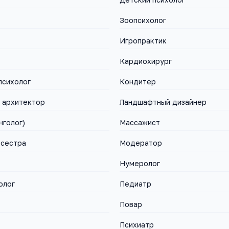
Зоопсихолог
Игропрактик
Кардиохирург
психолог
Кондитер
 архитектор
Ландшафтный дизайнер
нголог)
Массажист
 сестра
Модератор
Нумеролог
олог
Педиатр
Повар
Психиатр