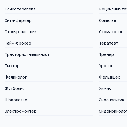
Психотерапевт
Рециклинг-те
Сити-фермер
Сомелье
Столяр-плотник
Стоматолог
Тайм-брокер
Терапевт
Тракторист-машинист
Тренер
Тьютор
Уролог
Фелинолог
Фельдшер
Футболист
Химик
Шоколатье
Экоаналитик
Электромонтер
Эндокриноло