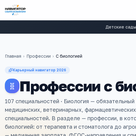
Детские сад
Главная
›
Профессии
›
С
биологией
Карьерный навигатор
2026
Профессии с би
🧬
107 специальностей ·
Биология — обязательный
медицинских, ветеринарных, фармацевтических
специальностей. В разделе — профессии, в кот
биологией: от терапевта и стоматолога до агро
— медианная зарплата, ФГОС-направления и спи