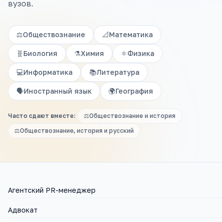
вузов.
⚖️
Обществознание
📐
Математика
🧬
Биология
⚗️
Химия
⚛️
Физика
💻
Информатика
📚
Литература
🗣️
Иностранный язык
🌍
География
Часто сдают вместе:
⚖️
Обществознание и история
⚖️
Обществознание, история и русский
Агентский PR-менеджер
Адвокат