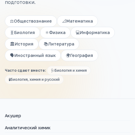
подготовки.
⚖️
Обществознание
📐
Математика
🧬
Биология
⚛️
Физика
💻
Информатика
🏛️
История
📚
Литература
🗣️
Иностранный язык
🌍
География
Часто сдают вместе:
🩺
Биология и химия
🧪
Биология, химия и русский
Акушер
Аналитический химик