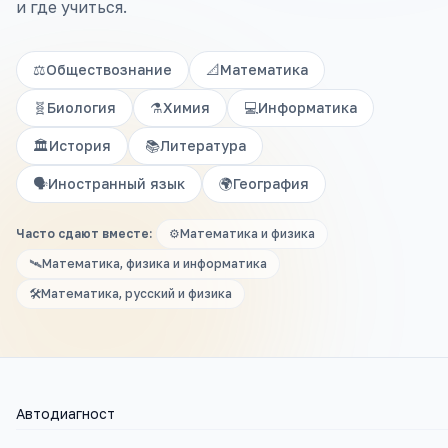
и где учиться.
⚖️
Обществознание
📐
Математика
🧬
Биология
⚗️
Химия
💻
Информатика
🏛️
История
📚
Литература
🗣️
Иностранный язык
🌍
География
Часто сдают вместе:
⚙️
Математика и физика
🛰️
Математика, физика и информатика
🛠️
Математика, русский и физика
Автодиагност