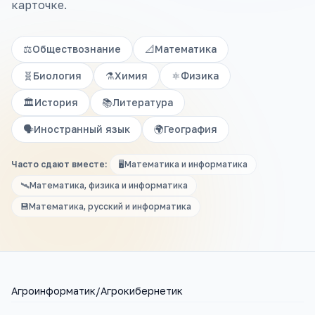
карточке.
⚖️
Обществознание
📐
Математика
🧬
Биология
⚗️
Химия
⚛️
Физика
🏛️
История
📚
Литература
🗣️
Иностранный язык
🌍
География
Часто сдают вместе:
🖥️
Математика и информатика
🛰️
Математика, физика и информатика
💾
Математика, русский и информатика
Агроинформатик/Агрокибернетик