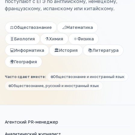
поступают с ЕГЭ по английскому, немецкому,
французскому, испанскому или китайскому.
⚖️
Обществознание
📐
Математика
🧬
Биология
⚗️
Химия
⚛️
Физика
💻
Информатика
🏛️
История
📚
Литература
🌍
География
Часто сдают вместе:
🌐
Обществознание и иностранный язык
🌐
Обществознание, русский и иностранный язык
Агентский PR-менеджер
Аналитический журналист