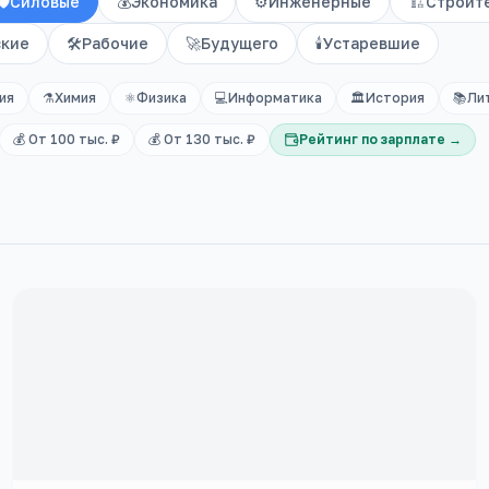
🛡️
Силовые
💰
Экономика
⚙️
Инженерные
🏗️
Строит
ские
🛠️
Рабочие
🚀
Будущего
🕯️
Устаревшие
ия
⚗️
Химия
⚛️
Физика
💻
Информатика
🏛️
История
📚
Ли
💰 От 100 тыс. ₽
💰 От 130 тыс. ₽
Рейтинг по зарплате →