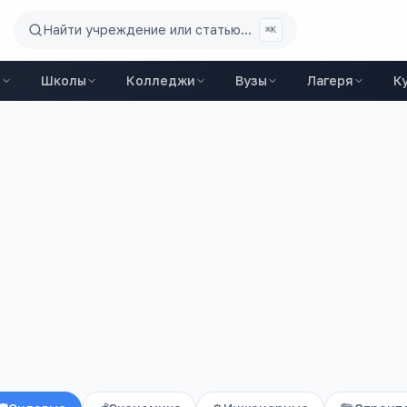
Найти учреждение или статью...
⌘K
ы
Школы
Колледжи
Вузы
Лагеря
К