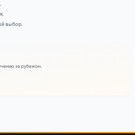
,
я,
ый выбор.
учению за рубежом.