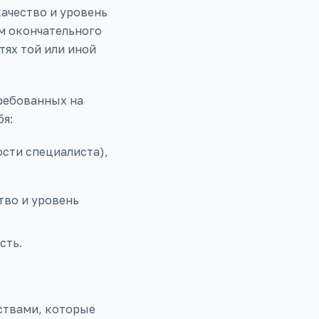
качество и уровень
м окончательного
ях той или иной
ребованных на
бя:
сти специалиста),
тво и уровень
сть.
ствами, которые