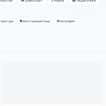
ельство
🚛
Транспорт
🔬
Наука
🎓
Педагогика
тература
🗣️
Иностранный язык
🌍
География