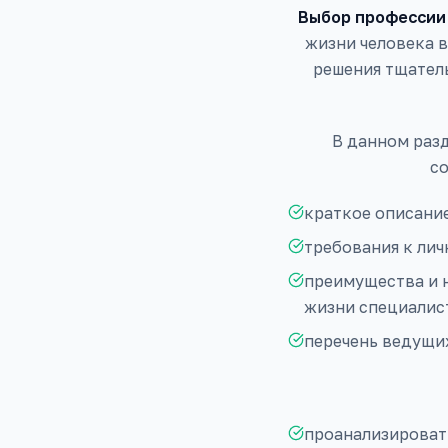
Выбор профессии
жизни человека 
решения тщател
В данном раз
со
краткое описание
требования к ли
преимущества и н
жизни специалист
перечень ведущи
проанализировать