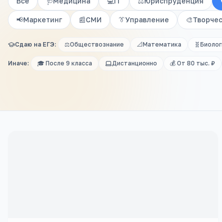
Все
🩺
Медицина
💻
IT
⚖️
Юриспруденция
📢
Маркетинг
📰
СМИ
👔
Управление
🎨
Творче
Сдаю на ЕГЭ:
⚖️
Обществознание
📐
Математика
🧬
Биолог
Иначе:
🎓 После 9 класса
Дистанционно
💰 От 80 тыс. ₽